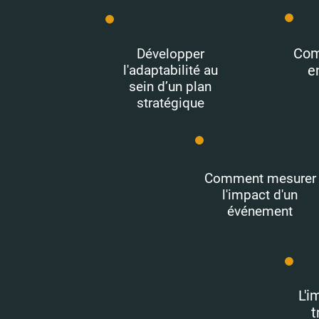
Com
Développer
l'adaptabilité au
e
sein d’un plan
stratégique
Comment mesurer
l'impact d'un
événement
L'i
t