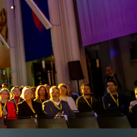
s créons
s et
s hôtes.
nsforment