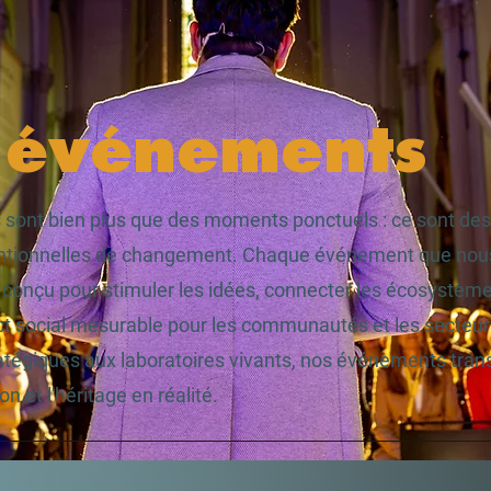
 événements
sont bien plus que des moments ponctuels : ce sont des
entionnelles de changement. Chaque événement que nou
 conçu pour stimuler les idées, connecter les écosystème
t social mesurable pour les communautés et les secteur
atégiques aux laboratoires vivants, nos événements tra
on et l'héritage en réalité.