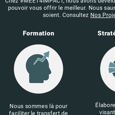
Chez #MEET4IMPACT, nous avons dévelo
pouvoir vous offrir le meilleur. Nous sau
soient. Consultez
N
os Proj
Formation
Strat
Élabore
Nous sommes là pour
visan
faciliter le transfert de