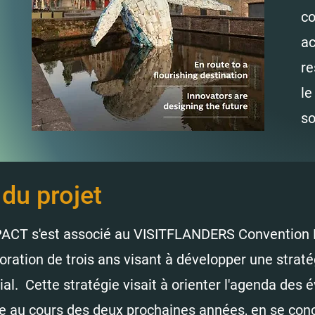
co
ac
re
le
so
 du projet
CT s'est associé au VISITFLANDERS Convention B
boration de trois ans visant à développer une stra
ial. Cette stratégie visait à orienter l'agenda de
re au cours des deux prochaines années, en se conc