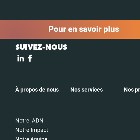
Pour en savoir plus
SUIVEZ-NOUS
À propos de nous
Nos services
Nos pr
Notre ADN
Notre Impact
Notre équipe