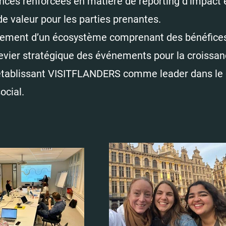
ces renforcées en matière de reporting d’impact 
de valeur pour les parties prenantes.
ement d’un écosystème comprenant des bénéfices
levier stratégique des événements pour la croissa
 établissant VISITFLANDERS comme leader dans le
ocial.